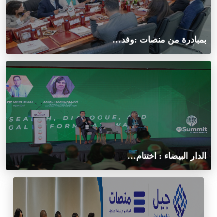
بمبادرة من منصات :وفد…
الدار البيضاء : اختتام…