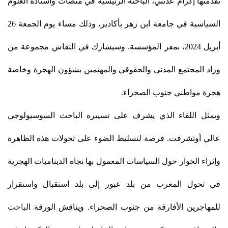
تقدمتها إكرام عدنني، الباحثة الرئيسية في منصات وأستاذة العلوم
السياسية في جامعة ابن زهر بأكادير، وذلك مساء يوم الجمعة 26
أبريل 2024، بمقر المؤسسة. وسيشارك في النقاش مجموعة من
وراد المجتمع المدني والحقوقي والمهتمين بشؤون الهجرة وخاصة
هجرة مواطني جنوب الصحراء.
ويمثل اللقاء الذي يشرف على تسييره الباحث السوسيولوجي
عالي أوتشرفت. فرصة لتسليط الضوء على تحولات هذه الظاهرة
وإثراء الحوار حول السياسات المعمول بها تجاه الديناميات الهجرية
في تحول المغرب من بلد عبور إلى بلد استقبال واستقرار
للمهاجرين الأفارقة من جنوب الصحراء. ويناقش الورقة ال
باحث