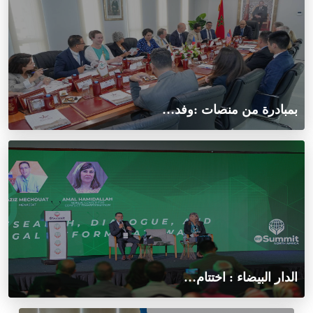
بمبادرة من منصات :وفد…
الدار البيضاء : اختتام…