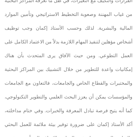
القرارات والتكيف مع التغيرات، في ظل ما تعرفه المراكز البحثية
من غياب المهننة وصعوبة التخطيط الاستراتيجي وتأمين الموارد
المالية والبشرية. لذلك وحسب الأستاذ إكمان وجب توظيف
أشخاص مؤهلين لتنفيذ المهام اللازمة بدلاً من الاعتماد الكامل على
العمل التطوعي. ومن حيث الآفاق يرى المتحدث بأن هناك
إمكانيات واعدة للتطوير من خلال التشبيك بين المراكز البحثية
والمختبرات والقطاع الخاص والجامعات، فالتعاون مع الجامعات
والمؤسسات يمكن أن يعزز البحث العلمي والتطوير التكنولوجي،
كما أنه يتيح فرصة تبادل المعرفة والخبرات. وفي ختام مداخلته،
أكد الأستاذ إكمان على ضرورة توفير بيئة ملائمة للعمل البحثي