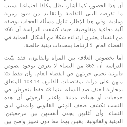
أن هذا الحضور، كما أشار، يظل مكلفا اجتماعيا بسبب
ما تفرضه
البنى الثقافية والتقاليد
من قيود رمزية
ومادية. وفي هذا الإطار، تناول مسألة
الحجاب بوصفه
آلية دفاعية وتفاوضية
، حيث كشفت الدراسة أن 66٪
من النساء يعتبرن ارتداءه شكلا من أشكال الحماية في
الفضاء العام، لا ارتباطا بمحددات دينية خالصة.
أما بخصوص العلاقة بين المرأة والقانون، فقد بيّنت
الدراسة أن
86٪
من النساء لا يعرفن بوجود نصوص
قانونية تحمي حريتهن في الفضاء العام
، وأن فقط 5٪
منهن على دراية بمقتضيات القانون 103.13 المتعلق
بمحاربة العنف ضد النساء، بينما 3٪ فقط ينخرطن في
جمعيات أو هيئات مدنية. واعتبر الرحوتي أن هذه
النسب تكشف
ضعف الوعي القانوني والمدني
لدى
النساء، وأن أغلبهن يجدن أنفسهن بين مرجعيتين
:
الدينية والقانونية
، يقبلن بهما معا دون تمييز واضح بين