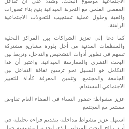
الاجتماعية موضوع البحث. وشدد على أن تفاعل
المعطى العلمي مع التجربة الميدانية يتيح بناء تصورات
واقعية وحلول عملية تستجيب للتحولات الاجتماعية
الراهنة
.
كما دعا إلى تعزيز الشراكات بين المراكز البحثية
والمنظمات المدنية من أجل بلورة مشاريع مشتركة
تسهم في تطوير أدوات التشخيص والتدخل، وتربط بين
البحث النظري والممارسة الميدانية. واعتبر أن هذا
التكامل هو السبيل نحو ترسيخ ثقافة التفاعل بين
الجامعة والمجتمع، وتثمين المعرفة كأداة للتغيير
الاجتماعي المستدام
.
عزيز مشواط: حضور النساء في الفضاء العام تفاوض
مستمر مع المجتمع
استهل
عزيز مشواط
مداخلته بتقديم
قراءة تحليلية في
أبرز نتائج البحث الميداني
الذي أنجزته المؤسسة حول