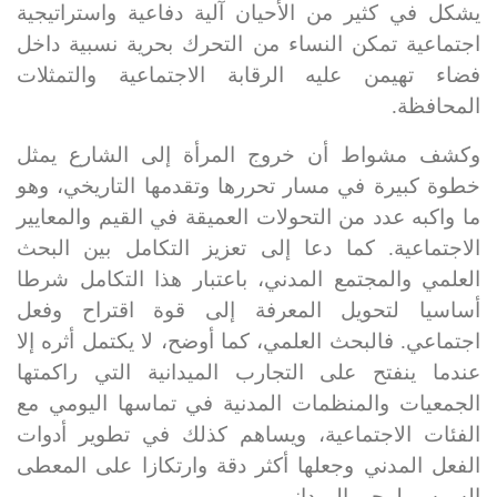
يشكل في كثير من الأحيان
آلية دفاعية واستراتيجية
اجتماعية
تمكن النساء من التحرك بحرية نسبية داخل
فضاء تهيمن عليه الرقابة الاجتماعية والتمثلات
المحافظة.
وكشف مشواط أن
خروج المرأة إلى الشارع يمثل
خطوة كبيرة في مسار تحررها وتقدمها التاريخي
، وهو
ما واكبه عدد من التحولات العميقة في القيم والمعايير
الاجتماعية. كما دعا إلى
تعزيز التكامل بين البحث
العلمي والمجتمع المدني
، باعتبار هذا التكامل شرطا
أساسيا لتحويل المعرفة إلى قوة اقتراح وفعل
اجتماعي. فالبحث العلمي، كما أوضح، لا يكتمل أثره إلا
عندما ينفتح على التجارب الميدانية التي راكمتها
الجمعيات والمنظمات المدنية في تماسها اليومي مع
الفئات الاجتماعية، ويساهم كذلك في
تطوير أدوات
الفعل المدني
وجعلها أكثر دقة وارتكازا على المعطى
السوسيولوجي الميداني.