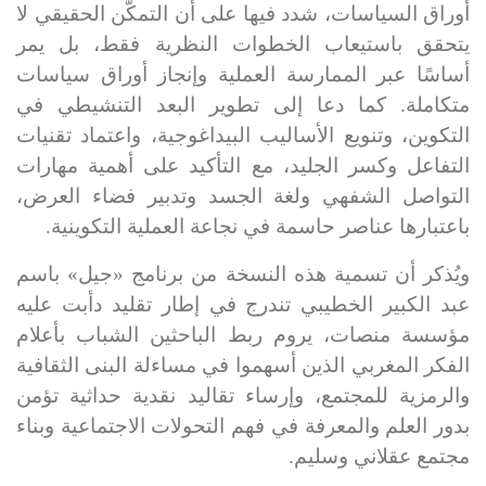
أوراق السياسات، شدد فيها على أن التمكّن الحقيقي لا
يتحقق باستيعاب الخطوات النظرية فقط، بل يمر
أساسًا عبر الممارسة العملية وإنجاز أوراق سياسات
متكاملة. كما دعا إلى تطوير البعد التنشيطي في
التكوين، وتنويع الأساليب البيداغوجية، واعتماد تقنيات
التفاعل وكسر الجليد، مع التأكيد على أهمية مهارات
التواصل الشفهي ولغة الجسد وتدبير فضاء العرض،
باعتبارها عناصر حاسمة في نجاعة العملية التكوينية
.
ويُذكر أن تسمية هذه النسخة من برنامج «جيل» باسم
عبد الكبير الخطيبي تندرج في إطار تقليد دأبت عليه
مؤسسة منصات، يروم ربط الباحثين الشباب بأعلام
الفكر المغربي الذين أسهموا في مساءلة البنى الثقافية
والرمزية للمجتمع، وإرساء تقاليد نقدية حداثية تؤمن
بدور العلم والمعرفة في فهم التحولات الاجتماعية وبناء
مجتمع عقلاني وسليم
.