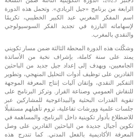
دجنبر 2025، الدورة التكوينية الثالثة ضمن النسخة
الرابعة من برنامج «جيل الريادي». وتحمل هذه الدورة
اسم المفكر المغربي عبد الكبير الخطيبي، تكريمًا
لإسهاماته البارزة في تجديد الفكر السوسيولوجي
والنقدي بالمغرب
.
وشكّلت هذه الدورة المحطة الثالثة ضمن مسار تكويني
يمتد على سنة كاملة، بإشراف نخبة من الأساتذة
الجامعيين، ويهدف إلى إعداد جيل جديد من الباحثين
القادرين على توظيف أدوات التحليل المنهجي، وتطوير
التفكير النقدي، وإتقان آليات إنتاج المعرفة الموجهة
للنقاش العمومي وصناعة القرار. وتركز البرنامج على
تقوية القدرات البحثية والبيداغوجية للمشاركين عبر
جلسات علمية وورشات تفاعلية، تروم تأهيلهم مستقبلًا
للاضطلاع بأدوار تكوينية داخل البرنامج، والمساهمة في
تكوين أجيال جديدة من الباحثين القادرين على وصل
المعرفة الأكاديمية بالفعل المدني. كما تندرج هذه