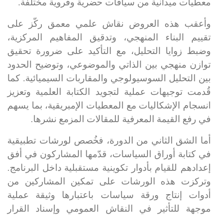
معطيات ميدانية من سياقات حضرية وقروية مختلفة
.
وأعقب هذه العروض نقاش علمي معمق ركّز على
تقييم البناء المنهجي، وتدقيق المفاهيم المركزية،
وضبط زوايا التحليل، مع التأكيد على ضرورة تحقيق
توازن منهجي بين الذاتي والموضوعي، وتوضيح الحدود
بين التحليل السوسيولوجي والمقاربات السيميائية. كما
قُدمت توجيهات عملية لتجويد الكتابة العلمية وتعزيز
انسجام الإشكاليات مع المعطيات الإمبريقية، بما يسهم
في رفع القيمة المعرفية للمقالات المزمع نشرها
.
أما الشق الثاني من الدورة، فخُصص لورشات تطبيقية
في كتابة أوراق السياسات، قدّمها المشاركون في أفق
إعدادهم للقيام بأدوار تكوينية مستقبلية داخل البرنامج.
وتركزت هذه الورشات على تمكين المشاركين من
أدوات إنتاج ورقة سياسات باعتبارها وثيقة عملية
موجهة للتأثير في النقاش العمومي وإسناد القرار