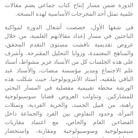
الدورة ضمن مسار إنتاج كتاب جماعي يضم مقالات
علمية تمثل أحد المخرجات الأساسية لهذه النسخة
.
في شقها الأول، خصصت أشغال الدورة لمواكبة
الباحثين في مسار إعداد مقالاتهم العلمية، من خلال
عروض تقديمية ناقشت مستوى التقدم المحقق،
والمناهج المعتمدة، وزوايا التحليل المقترحة. وأشرف
على هذه الجلسات كل من الأستاذ عزيز مشواط، أستاذ
علم الاجتماع ومدير مؤسسة منصات، والأستاذ عبد
الباقي بلفقيه، أستاذ الأنثروبولوجيا، حيث شكلت هذه
الورشة محطة تقييمية مفصلية في المسار البحثي
للمشاركين. وتناولت العروض قضايا سوسيولوجية
راهنة، من قبيل الجسد، والحرية الفردية، وتمثلات
المرأة، وحدود التفاوض بين الفرد والجماعة داخل
الفضاءين العام والخاص، مع اعتماد مقاربات
سيميولوجية وسوسيولوجية ومقارنة، واستحضار