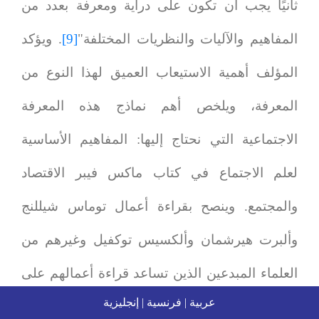
ثانيًا يجب أن تكون على دراية ومعرفة بعدد من
المفاهيم والآليات والنظريات المختلفة"
[9]
. ويؤكد
المؤلف أهمية الاستيعاب العميق لهذا النوع من
المعرفة، ويلخص أهم نماذج هذه المعرفة
الاجتماعية التي نحتاج إليها: المفاهيم الأساسية
لعلم الاجتماع في كتاب ماكس فيبر
الاقتصاد
والمجتمع
. وينصح بقراءة أعمال توماس شيللنج
وألبرت هيرشمان وألكسيس توكفيل وغيرهم من
العلماء المبدعين الذين تساعد قراءة أعمالهم على
عربية
|
فرنسية
|
إنجليزية
تنمية العين السوسيولوجية
.