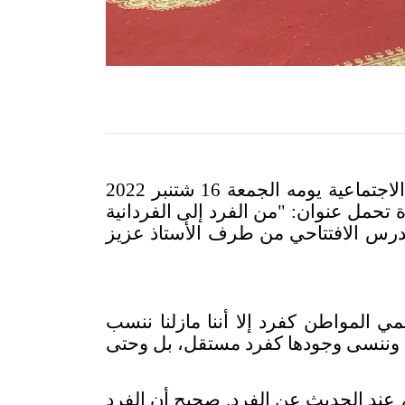
بشراكة مع بيت الحكمة ومقاطعة عين الشق، افتتحت مؤسسة منصات للدراسات والأبحاث الاجتماعية يومه الجمعة 16 شتنبر 2022
تحمل عنوان: "من الفرد إلى الفردانية
لدرس الافتتاحي من طرف الأستاذ عزيز
 المواطن كفرد إلا أننا مازلنا ننسب
ن"، وننسى وجودها كفرد مستقل، بل وحتى
 عند الحديث عن الفرد. صحيح أن الفرد