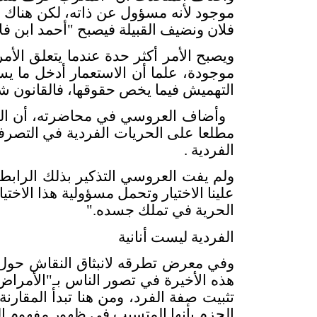
موجود لأنه مسؤول عن ذاته، لكن هناك ا
فلان ونضيف القبيلة فيصبح "أحمد ابن ف
ويصبح الأمر أكثر حدة عندما يتعلق الأم
موجودة، علما أن الاستعمار أدخل ما ي
التهميش فيما يخص حقوقها، فالقانون شيء
وأضاف العروسي في محاضرته، أن التر
مطلعا على الحريات الفردية في التصرف
الفردية
.
ولم يفت العروسي التذكير بذلك الرابط ا
علينا الاختيار وتحمل مسؤولية هذا الاخ
الحرية في تملك جسده
".
الفردية ليست أنانية
وفي معرض تطرقه لانبثاق النقاش حول ال
هذه الأخيرة في تصور الناس بـ"الأمراض 
تثبيت صفة الفرد، ومن هنا تبدأ المقارنة
الجزم بأنها المتسبب في ظهور مفهوم ال