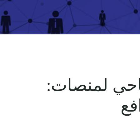
احي لمنصات:
فع