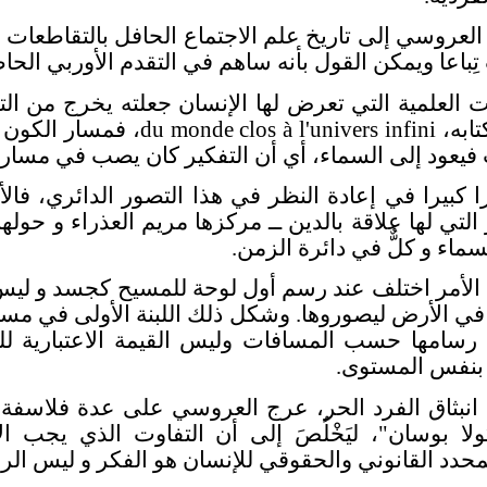
لعروسي إلى تاريخ علم الاجتماع الحافل بالتقاطعات م
باعا ويمكن القول بأنه ساهم في التقدم الأوربي الحاص
 العلمية التي تعرض لها الإنسان جعلته يخرج من التف
ابه،
du monde clos à l'univers infini
، فمسار الكون ف
 فيعود إلى السماء، أي أن التفكير كان يصب في مسار
كبيرا في إعادة النظر في هذا التصور الدائري، فالأ
تي لها علاقة بالدين ــ مركزها مريم العذراء و حولها صو
ماء و كلٌّ في دائرة الزمن
.
لأمر اختلف عند رسم أول لوحة للمسيح كجسد و ليس ك
 في الأرض ليصوروها. وشكل ذلك اللبنة الأولى في مسا
ها رسامها حسب المسافات وليس القيمة الاعتباري
 بنفس المستوى
.
 انبثاق الفرد الحر، عرج العروسي على عدة فلاسفة 
 بوسان"، ليَخْلُصَ إلى أن التفاوت الذي يجب الأ
لمحدد القانوني والحقوقي للإنسان هو الفكر و ليس الراب