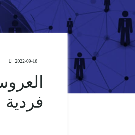
2022-09-18
العروس
فردية 