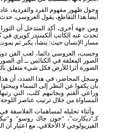
وحول ظهور مفهوم الفرد والفردية، عاد ا
أيضا.هذا التقاطع، يقول العروسي، حدث تِ
ومن جهة أخرى، أكد المتدخل أن الثورات
تحدث عنه الكاتب ألكسندر كويري في كت
مسار الإنسان حيث: ينشأ، يكبر ثم يموت
وحسب، العروسي دائما، لعب الفن دورا 
الصور المعلقة في الكنائس ــ أي الصور ال
الصورة أثرا للأرض فكل شيء متعلق بالس
وسجل المحاضر، في هذا الصدد، أن هذا ا
بأن يكفوا عن النظر إلى السماء ويبحثوا
وراعي الغنم وبجانبهم كلب، التي رتب
المساواة من خلال ترتيب عناصر اللوحة
وأثناء تحليله لمساهمات الفلاسفة في
كـ"ديكارت"، "جون جاك روسو" و"نيكولا
الفيزيولوجي لا الأخلاقي، مع اعتبار أن ا