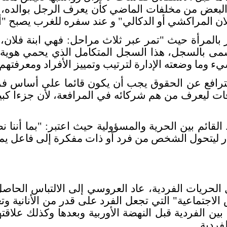
لبعض من مخلفات الماضي كأن يعرف الرجل بوالده، بقب
لان المراكشي أو الدكالي" و عند سفره للغرب يصبح "أ
ر بالمرأة حيث "تمر عبر ثلاث مراحل: فهي ابنة فلان، 
سمى بالسجل، هذا السجل المتكامل الذي يحمي هوية ال
 وما وضعته الإدارة لترتيب وتمييز الأفراد ومعرفتهم
افع عن الحقوق يجب أن يكون قائما على أساس فردي
ات ليعرف من هم شركائه في المرافعة، لأن جزءا كبير
لقائم بين الحرية والمسؤولية حيث اعتبر: "بما أننا
تيار ليتحول الشخص من فرد أو ذات مفكرة إلى فاعل ي
حريات الفردية، عاد العروسي إلى الالتباس الحاصل 
الاجتماعية" التي تجعل الفرد على قدر من الأنانية وت
 بين الفردية قبل النهضة الأوربية وبعدها وكذلك علاقت
فردية
.