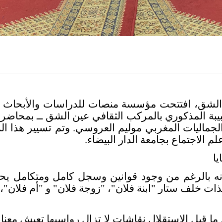
يبة المذكوري بالمركب الثقافي عين الشق ــ بمحاضرة 
جماليات المغربي موليم العروسي. وتم تسيير هذا ا
لاجتماع بجامعة الدار البيضاء
.
يا
نه بالرغم من وجود قوانين وسجل كامل ومتكامل يحمي
ة كذات خلف ستار "ابنة فلان"، "زوجة فلان" و "أم فلا
قبل الاستقلال نقاشات لا تزال رواسبها تعيش معنا،