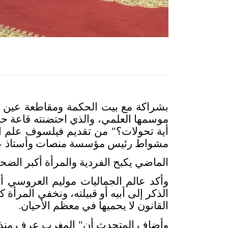
موسمها العلمي، والذي احتضنته قاعة حب
أية تحولات؟" من تقديم فيلسوف علم ال
مشواط رئيس مؤسسة منصات وأستاذ علم ا
الماضي يكبح الفردية والمرأة أكبر الضحا
وأكد عالم الجماليات موليم العروسي أ
الذكر إلى أبيه أو قبيلته، ونخفي المرأ
القانون لا يحميها في معظم الأحيان
.
وأضاف المتحدث أن" المغرب عرف منذ ما 