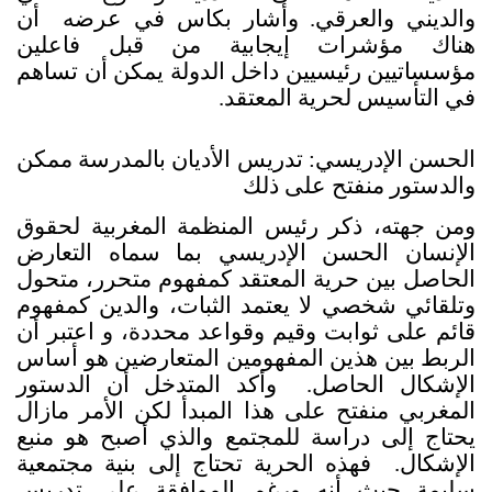
والديني والعرقي. وأشار بكاس في عرضه أن
هناك مؤشرات إيجابية من قبل فاعلين
مؤسساتيين رئيسيين داخل الدولة يمكن أن تساهم
في التأسيس لحرية المعتقد.
الحسن الإدريسي: تدريس الأديان بالمدرسة ممكن
والدستور منفتح على ذلك
ومن جهته، ذكر رئيس المنظمة المغربية لحقوق
الإنسان الحسن الإدريسي بما سماه التعارض
الحاصل بين حرية المعتقد كمفهوم متحرر، متحول
وتلقائي شخصي لا يعتمد الثبات، والدين كمفهوم
قائم على ثوابت وقيم وقواعد محددة، و اعتبر أن
الربط بين هذين المفهومين المتعارضين هو أساس
الإشكال الحاصل. وأكد المتدخل أن الدستور
المغربي منفتح على هذا المبدأ لكن الأمر مازال
يحتاج إلى دراسة للمجتمع والذي أصبح هو منبع
الإشكال. فهذه الحرية تحتاج إلى بنية مجتمعية
سليمة حيث أنه ورغم الموافقة على تدريس