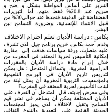
التبرير على أساس المواطنة بشكل و اضح و
صريح عند 20.8% فقط منهم. أما التبريرات
الفضفاضة غير الدقيقة فنجدها عند حوالي30% من
قبيل الانتماء للإنسانية، وضرورة التسامح بين
البشر.
بكاس : دراسة الأديان تعلم احترام الاختلاف
وقدم أحمد بكاس، خريج برنامج جيل الذي تشرف
عليه منصات، ورقة سياسات هدفت إلى مقاربة
إمكانية التأسيس لحرية المعتقد في المغرب من
خلال إدراج مادة دراسة الأديان بالمقررات
الدراسية المغربية. وتساءل المتدخل : هل يمكن
لتدريس تاريخ الأديان في البرامج التلعيمية
بالمؤسسات التربوية المغربية أن يمثل لبنة من
لبنات التأسيس لحرية المعتقد في المغرب؟
وفي معرض إجابته، قال المتدخل أن التعرف على
الأديان المختلفة يمكن أن يساهم في نشر قيم
التسامح وتقبل الاختلاف الذي يميز المجتمعات
الحديثة القائمة على التعددية والتنوع الثقافي