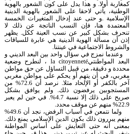
كمغاربة أولا. و هذا يدل على كون الشعور بالهوية
الوطنية، يأتي لاحقا على الشعور بالهوية الدينية
الإسلامية
.
و حتى عند إدخال المتغيرات الخمسة
المعتمدة هنا، فإن النسب الناتجة عن ذلك لا
تنحرف بشكل كبير عن نسب العينة ككل. يظهر
إذن أن مسألة الهوية الدينية هي عابرة للسياقات
والشروط الاجتماعية في عينتنا
.
وعندما نمزج في سؤال واحد بين البعد الديني و
البعد المواطنتي
la citoyenneté
، لنطرح وضعية
محددة و دقيقة، من قبيل التساؤل عن حق مواطن
مغربي، في أن يتهم أو يحكم على مواطن مغربي
آخر بالكفر أو الإلحاد مثلا. نرصد أن 72.6% من
المستجوبين يرفضون ذلك. ولم يوافق بشكل
صريح على ذلك إلا نسبة 4.7%. في حين لم يعبر
22.9% منهم عن موقف محدد
.
ولما نتمعن في أسباب الرفض، نجد أن 49.6%
منهم يبررون ذلك بكون الدين الإسلامي يمنع ذلك.
بمعنى أنه حتى التعايش على أساس المواطنة
ينبغي البحث له عن تبرير ديني. هذا في حين جاء