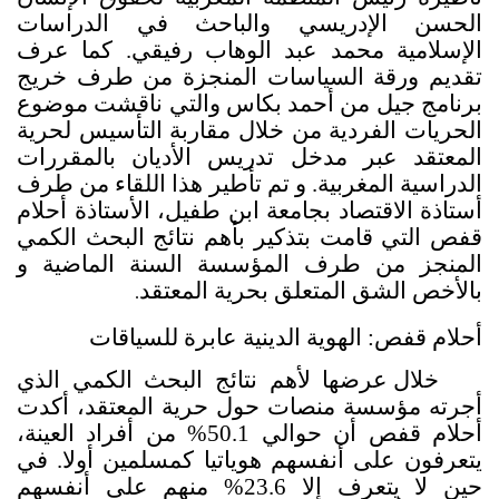
الحسن الإدريسي
والباحث
في الدراسات
الإسلامية محمد عبد الوهاب رفيقي. كما عرف
تقديم ورقة السياسات المنجزة من طرف خريج
برنامج جيل من أحمد بكاس والتي ناقشت موضوع
الحريات الفردية من خلال مقاربة التأسيس لحرية
المعتقد عبر مدخل تدريس الأديان بالمقررات
الدراسية المغربية. و تم تأطير هذا اللقاء من طرف
أستاذة الاقتصاد بجامعة ابن طفيل، الأستاذة أحلام
قفص التي قامت بتذكير بأهم نتائج البحث الكمي
المنجز من طرف المؤسسة السنة الماضية و
بالأخص الشق المتعلق بحرية المعتقد
.
أحلام قفص:
الهوية الدينية عابرة للسياقات
خلال عرضها لأهم نتائج البحث الكمي الذي
أجرته مؤسسة منصات حول حرية المعتقد، أكدت
أحلام قفص أن حوالي 50.1% من أفراد العينة،
يتعرفون على أنفسهم هوياتيا كمسلمين أولا. في
حين لا يتعرف إلا 23.6% منهم على أنفسهم