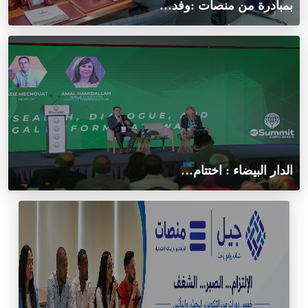
بمبادرة من منصات :وفد…
الدار البيضاء : اختتام…